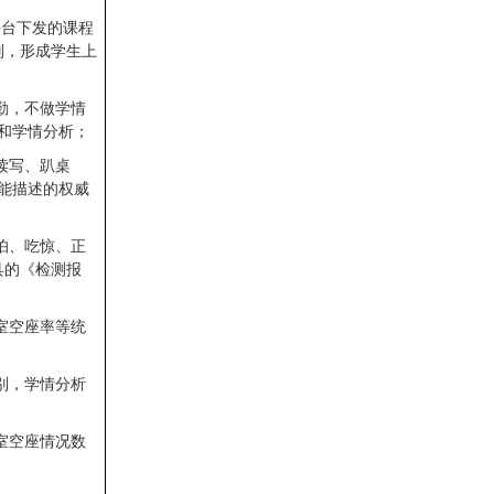
平台下发的课程
别，形成学生上
勤，不做学情
和学情分析；
读写、趴桌
能描述的权威
怕、吃惊、正
具的《检测报
室空座率等统
；
别，学情分析
室空座情况数