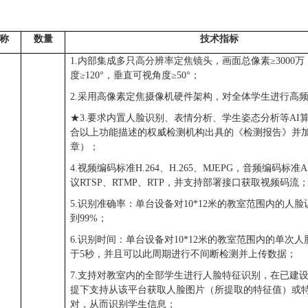
称
数量
技
术
指
标
1.内部集成多只高分辨率定焦镜头，画面总像素≥3000
度≥120°，垂直可视角度≥50°；
2.采用高像素定焦摄像机硬件架构，对全体学生进行高
★3.要求内置人脸识别、表情分析、学生姿态分析等AI
合以上功能描述的权威检测机构出具的《检测报告》并
章）；
4.视频编码标准H.264、H.265、MJEPG，音频编码标
议RTSP、RTMP、RTP，并支持部署接口获取视频码流
5.识别准确率：单台设备对10*12米的教室范围内的人
到99%；
6.识别时间：单台设备对10*12米的教室范围内的单次
于5秒，并且可以此周期进行不间断检测并上传数据；
7.支持对教室内的全部学生进行人脸特征识别，在已建
提下支持从该平台获取人脸图片（所提取的特征值）或
对，从而识别学生信息；