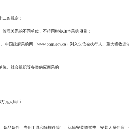
十二条规定；
股、管理关系的不同单位，不得同时参加本采购项目；
a.gov.cn）、中国政府采购网（www.ccgp.gov.cn）列入失信被执行人
业单位、社会组织等各类供应商采购；
5
万
元
人民币
、备品备件、专用工具和预埋件等）、运输安装调试费、安装人员住宿、