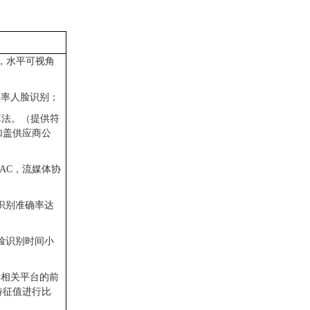
万，水平可视角
频率人脸识别；
算法。（提供符
加盖供应商公
准AAC，流媒体协
；
脸识别准确率达
人脸识别时间小
设相关平台的前
特征值进行比