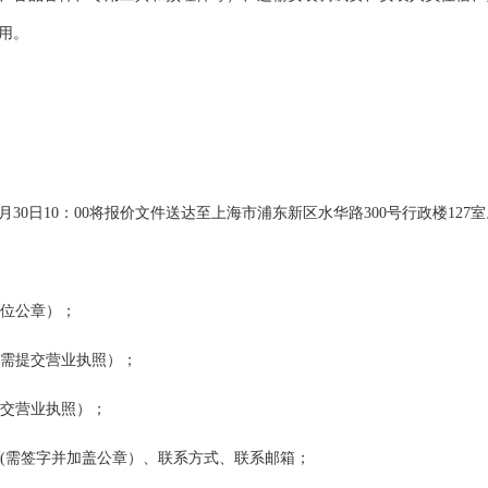
用。
月
30
日
10：
00
将报价文件送达至上海市浦东新区水华路
300号行政楼1
27
室
位公章）；
需提交营业执照）；
交营业执照）；
(需签字并加盖公章）
、
联系方式、联系邮箱
；