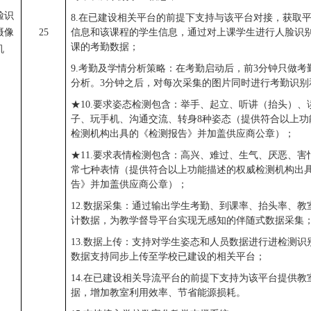
脸识
8.在已建设相关平台的前提下支持与该平台对接，获取
摄像
25
信息和该课程的学生信息，通过对上课学生进行人脸识
课的考勤数据；
机
9.考勤及学情分析策略：在考勤启动后，前3分钟只做考
分析。3分钟之后，对每次采集的图片同时进行考勤识别
★10.要求姿态检测包含：举手、起立、听讲（抬头）、
子、玩手机、沟通交流、转身8种姿态（提供符合以上功
检测机构出具的《检测报告》并加盖供应商公章）；
★11.要求表情检测包含：高兴、难过、生气、厌恶、害
常七种表情（提供符合以上功能描述的权威检测机构出
告》并加盖供应商公章）；
12.数据采集：通过输出学生考勤、到课率、抬头率、教
计数据，为教学督导平台实现无感知的伴随式数据采集
13.数据上传：支持对学生姿态和人员数据进行进检测识
数据支持同步上传至学校已建设的相关平台；
14.在已建设相关导流平台的前提下支持为该平台提供教
据，增加教室利用效率、节省能源损耗。