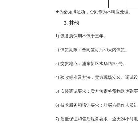
★
为必须满足项，否则作为不响应处理。
3.
其他
1)
设备质保期
不低于三
年。
2)
供货期限：
合同签订后
30天内供货
。
3)
交货地点：浦东新区水华路
300号。
4)
验收标准及方法：
卖方现场安装、调试设
5)
安装调试要求：卖方负责将货物送达到买
6)
技术服务和培训要求：对买方操作人员进
7)
质量保证和售后服务要求：全天
24小时