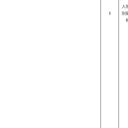
人
1
别