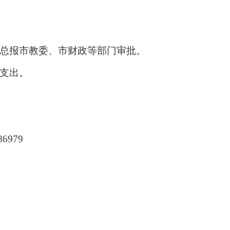
汇总报市教委、市财政等部门审批。
目支出。
86979